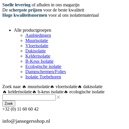
Snelle levering
of afhalen in ons magazijn
De
scherpste prijzen
voor de beste kwaliteit
Hoge kwaliteitsnormen
voor al ons isolatiemateriaal
Alle productgroepen
Aanbiedingen
Muurisolatie
Vloerisolatie
Dakisolatie
Kelderisolatie
B-Keus Isolatie
Ecologische isolatie
Dampschermen/Folies
Isolatie Toebehoren
Zoek naar
🔥 muurisolatie
🔥 vloerisolatie
🔥 dakisolatie
🔥 kelderisolatie
🔥 b-keus isolatie
🔥 ecologische isolatie
Zoek
+32 (0) 11 60 60 42
info@jansegersshop.nl